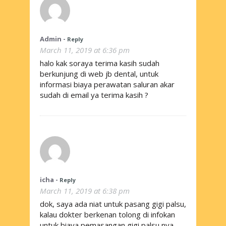
Admin
-
Reply
March 11, 2019 at 6:36 pm
halo kak soraya terima kasih sudah
berkunjung di web jb dental, untuk
informasi biaya perawatan saluran akar
sudah di email ya terima kasih ?
icha
-
Reply
March 11, 2019 at 6:38 pm
dok, saya ada niat untuk pasang gigi palsu,
kalau dokter berkenan tolong di infokan
untuk biaya pemasangan gigi palsu nya