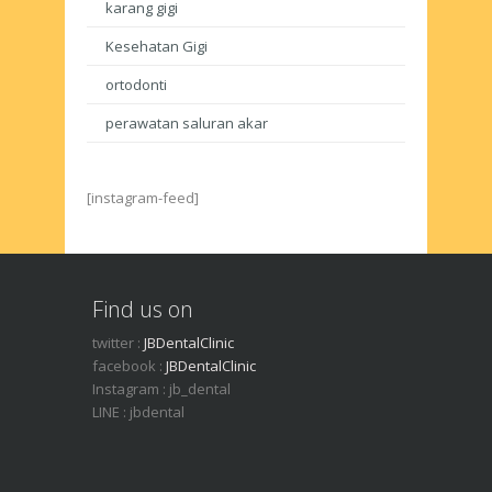
karang gigi
Kesehatan Gigi
ortodonti
perawatan saluran akar
[instagram-feed]
Find us on
twitter :
JBDentalClinic
facebook :
JBDentalClinic
Instagram : jb_dental
LINE : jbdental