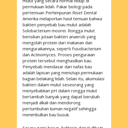
mulut yang secara normal hidup di
permukaan lidah. Pakar biologi pada
pertemuan Perhimpunan Riset Dental
Amerika melaporkan hasil temuan bahwa
bakteri penyebab bau mulut adalah
Solobacterium moorei
. Rongga mulut
berisikan jutaan bakteri anaerob yang
mengolah protein dari makanan dan
menguraikannya, seperti
Fusobacterium
dan
Actinomyces
. Proses penguraian
protein tersebut menghasilkan bau.
Penyebab mendasar dari nafas bau
adalah lapisan yang menutupi permukaan
bagian belakang lidah. Selain itu, akumulasi
bakteri dalam mulut seseorang yang
menyebabkan pH dalam rongga mulut
bertambah banyak yang dapat berubah
menjadi alkali dan mendorong
pertumbuhan kuman negatif sehingga
menimbulkan bau busuk.
Secara garis besar, halitosis dapat dibagi