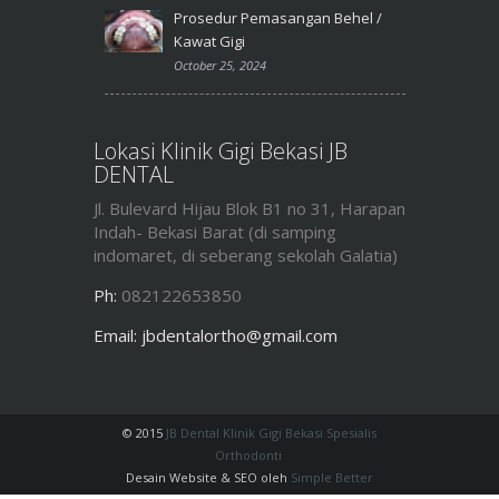
Prosedur Pemasangan Behel /
Kawat Gigi
October 25, 2024
Lokasi Klinik Gigi Bekasi JB
DENTAL
Jl. Bulevard Hijau Blok B1 no 31, Harapan
Indah- Bekasi Barat (di samping
indomaret, di seberang sekolah Galatia)
Ph:
082122653850
Email:
jbdentalortho@gmail.com
© 2015
JB Dental Klinik Gigi Bekasi Spesialis
Orthodonti
.
Desain Website & SEO oleh
Simple Better