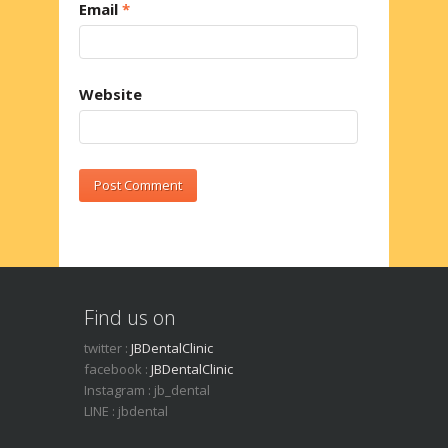
Email
*
Website
Find us on
twitter :
JBDentalClinic
facebook :
JBDentalClinic
Instagram : jb_dental
LINE : jbdental