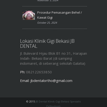
November 5, 2024
Prosedur Pemasangan Behel /
Kawat Gigi
October 25, 2024
Lokasi Klinik Gigi Bekasi JB
DENTAL
Jl. Bulevard Hijau Blok B1 no 31, Harapan
Indah- Bekasi Barat (di samping
indomaret, di seberang sekolah Galatia)
Ph:
082122653850
Email:
jbdentalortho@gmail.com
© 2015
JB Dental Klinik Gigi Bekasi Spesialis
Orthodonti
.