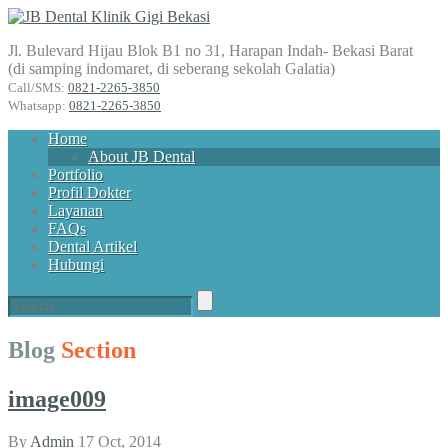
Jl. Bulevard Hijau Blok B1 no 31, Harapan Indah- Bekasi Barat
(di samping indomaret, di seberang sekolah Galatia)
Call/SMS:
0821-2265-3850
Whatsapp:
0821-2265-3850
Home
About JB Dental
Portfolio
Profil Dokter
Layanan
FAQs
Dental Artikel
Hubungi
Blog
Section
image009
By
Admin
17 Oct, 2014