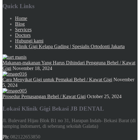
Quick Links
Home
Blog
Services
Doctors
Hubungi kami
Klinik Gigi Kelapa Gading | Spesialis Ortodonti Jakarta
Makanan-makanan Yang Harus Dihindari Pengguna Behel / Kawat
Gigi
November 18, 2024
Cara Menyikat Gigi untuk Pemakai Behel / Kawat Gigi
November
5, 2024
Prosedur Pemasangan Behel / Kawat Gigi
October 25, 2024
Lokasi Klinik Gigi Bekasi JB DENTAL
Jl. Bulevard Hijau Blok B1 no 31, Harapan Indah- Bekasi Barat (di
samping indomaret, di seberang sekolah Galatia)
Ph:
082122653850