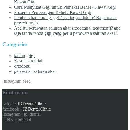
Kawat Gigi
Cara Menyikat Gigi untuk Pemakai Behel / Kawat Gigi
Prosedur Pemasangan Behel / Kawat Gigi
Pembersihan karang gigi / scaling-perlukah? Bagaimana
prosedurnya?
Apa itu perawatan saluran akar (root canal treatment)? apa
saja tanda-tanda gigi yang perlu perawatan saluran akar?
Categories
karang gigi
Kesehatan Gigi
ortodonti
perawatan saluran akar
[instagram-feed]
Find us on
twitter :
JBDentalClinic
facebook :
JBDentalClinic
Instagram : jb_dental
LINE : jbdental