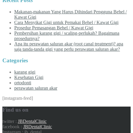
Recent Posts
Makanan-makanan Yang Harus Dihindari Pengguna Behel /
Kawat Gigi
Cara Menyikat Gigi untuk Pemakai Behel / Kawat Gigi
Prosedur Pemasangan Behel / Kawat Gigi
Pembersihan karang gigi / scaling-perlukah? Bagaimana
prosedurnya?
Apa itu perawatan saluran akar (root canal treatment)? apa
saja tanda-tanda gigi yang perlu perawatan saluran akar?
Categories
karang gigi
Kesehatan Gigi
ortodonti
perawatan saluran akar
[instagram-feed]
Find us on
twitter :
JBDentalClinic
facebook :
JBDentalClinic
Instagram : jb_dental