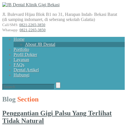
Jl. Bulevard Hijau Blok B1 no 31, Harapan Indah- Bekasi Barat
(di samping indomaret, di seberang sekolah Galatia)
Call/SMS:
0821-2265-3850
Whatsapp:
0821-2265-3850
Home
About JB Dental
Portfolio
Profil Dokter
Layanan
FAQs
Dental Artikel
Hubungi
Blog
Section
Penggantian Gigi Palsu Yang Terlihat
Tidak Natural