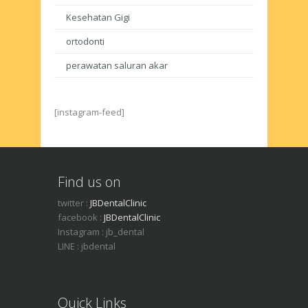
Kesehatan Gigi
ortodonti
perawatan saluran akar
[instagram-feed]
Find us on
twitter :
JBDentalClinic
facebook :
JBDentalClinic
Instagram : jb_dental
LINE : jbdental
Quick Links