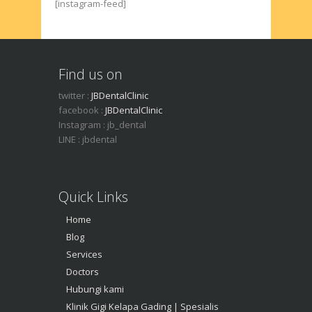
[instagram-feed]
Find us on
twitter :
JBDentalClinic
facebook :
JBDentalClinic
Instagram : jb_dental
LINE : jbdental
Quick Links
Home
Blog
Services
Doctors
Hubungi kami
Klinik Gigi Kelapa Gading | Spesialis