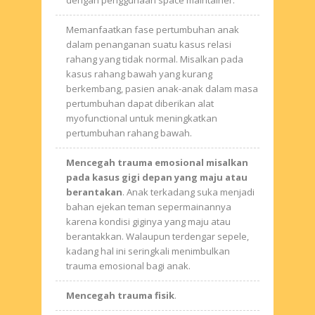
dengan penggunaan
space maintainer
.
Memanfaatkan fase pertumbuhan anak
dalam penanganan suatu kasus relasi
rahang yang tidak normal.
Misalkan pada
kasus rahang bawah yang kurang
berkembang, pasien anak-anak dalam masa
pertumbuhan dapat diberikan alat
myofunctional
untuk meningkatkan
pertumbuhan rahang bawah.
Mencegah trauma emosional misalkan
pada kasus gigi depan yang maju atau
berantakan
. Anak terkadang suka menjadi
bahan ejekan teman sepermainannya
karena kondisi giginya yang maju atau
berantakkan. Walaupun terdengar sepele,
kadang hal ini seringkali menimbulkan
trauma emosional bagi anak.
Mencegah trauma fisik
.