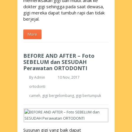
memeriksakan gigi dan mulut anak ke
dokter gigi sehingga pada saat dewasa,
gigi mereka dapat tumbuh rapi dan tidak
berjejal.
More
BEFORE AND AFTER – Foto
SEBELUM dan SESUDAH
Perawatan ORTODONTI
By
Admin
10 Nov, 2017
ortodonti
cameh
,
gigi bergelombang
,
gigi bertumpuk
Susunan gigi yang baik dapat